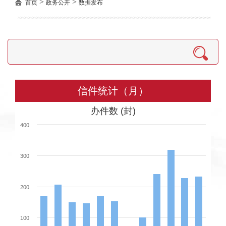
>
>
首页
政务公开
数据发布
信件统计（月）
办件数 (封)
400
300
200
100