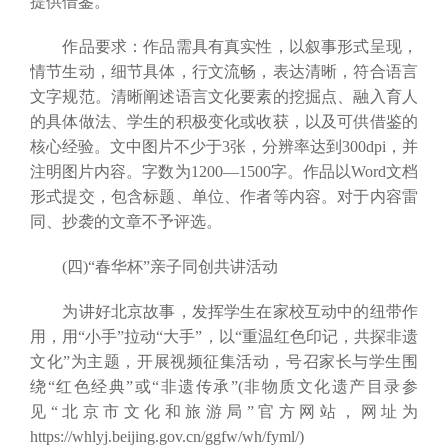
提供借鉴。
作品要求：作品需具有真实性，以叙事形式呈现，
情节生动，细节具体，行文流畅，表达清晰，符合语言
文字规范。清晰阐述语言文化要素的挖掘点、融入育人
的具体做法、学生的积极变化或收获，以及可供借鉴的
核心经验。文中图片不少于3张，分辨率达到300dpi，并
注明图片内容。字数为1200—1500字。作品以Word文档
形式提交，包含标题、单位、作者等内容。对于内容雷
同、抄袭的文章不予评选。
(四)“春华杯”亲子同创共讲活动
为讲好北京故事，发挥学生在家校互动中的纽带作
用，用“小手”拉动“大手”，以“重温红色印记，共探非遗
文化”为主题，开展视频征集活动，号召家长与学生围
绕“红色经典”或“非遗传承”(非物质文化遗产目录参
见“北京市文化和旅游局”官方网站，网址为
https://whlyj.beijing.gov.cn/ggfw/wh/fyml/)