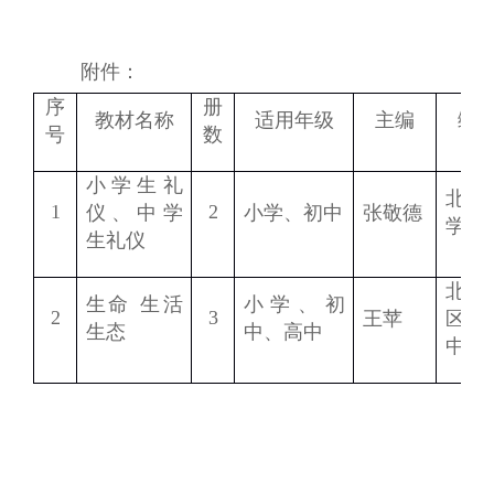
附件：
序
册
教材名称
适用年级
主编
编
号
数
小学生礼
北京
1
2
仪、中学
小学、初中
张敬德
学研
生礼仪
北京
生命 生活
小学、初
2
3
王苹
区教
生态
中、高中
中心