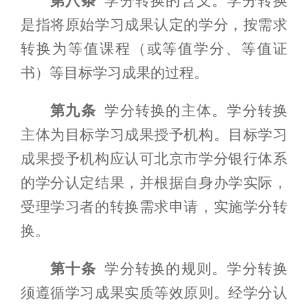
第八条
学分转换的含义。学分转换
是指将原始
学习成果
认定的学分
，按
需求
转换
为
等值
课程
（
或
等值
学分
、等值
证
书
）等目标学习成果
的过程。
第九条
学分转换的主体。学分转换
主体为目标学习成果授予
机构
。目标学习
成果授予机构应
认可北京市学分银行体系
的学分认定结果，并根据
自身办学
实际
，
受理学习者的转换需求申请，
实施
学分转
换。
第十条
学分转换的规则。
学分转换
须
遵循
学习成果
实质等效原则。
经学分
认