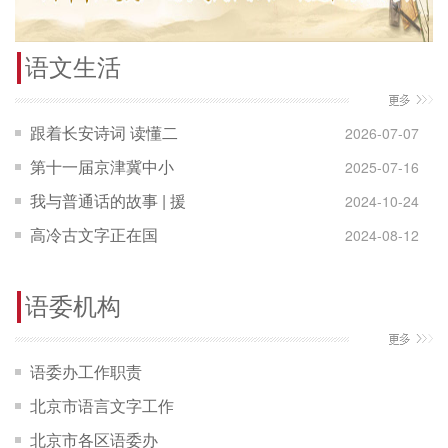
语文生活
跟着长安诗词 读懂二
2026-07-07
十四节气｜小暑·辋川
第十一届京津冀中小
2025-07-16
思凉
学生辩论赛圆满落幕
我与普通话的故事 | 援
2024-10-24
疆筑梦 心手相连
高冷古文字正在国
2024-08-12
博“活”起来
语委机构
语委办工作职责
北京市语言文字工作
委员会组成名单
北京市各区语委办