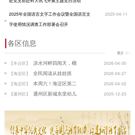
处党支部赴科大讯飞开展主题党日活动
2025年全国语言文字工作会议暨全国语言文
2025-04-11
字使用情况调查工作部署会召开
各区信息
凉水河畔四阅天，榴
【丰台区】
2026-04-30
花飘香乐学园——丰
全民阅读从娃娃抓
【海淀区】
2026-04-27
台区中小学首届全民
起！海淀探索幼小初
本周六！海淀区第二
【海淀区】
2026-04-02
阅读周“读丰台”活动
高一体化阅读育人新
届中小学生校际辩论
通州区新城东里幼儿
【通州区】
2025-12-23
模式
赛开赛啦
园开展儿歌诵读活动