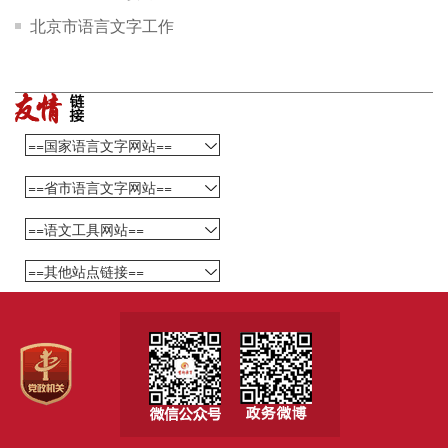
（2016年度)
北京市语言文字工作
委员会研究基地
==国家语言文字网站==
==省市语言文字网站==
==语文工具网站==
==其他站点链接==