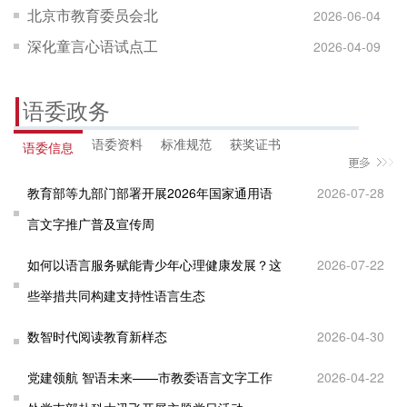
员会关于开展北京市
京市语言文字工作委
北京市教育委员会北
2026-06-04
民语言文化大讲堂活
员会关于组织开展第
京市语言文字工作委
深化童言心语试点工
2026-04-09
动的通知
八届中华经典诵写讲
员会关于组织开展
作的通知
大赛北京赛区赛事活
2026年北京市“典耀中
语委政务
动的通知
华・京韵书香”学生阅
语委资料
标准规范
获奖证书
语委信息
读实...
教育部等九部门部署开展2026年国家通用语
2026-07-28
言文字推广普及宣传周
如何以语言服务赋能青少年心理健康发展？这
2026-07-22
些举措共同构建支持性语言生态
数智时代阅读教育新样态
2026-04-30
党建领航 智语未来——市教委语言文字工作
2026-04-22