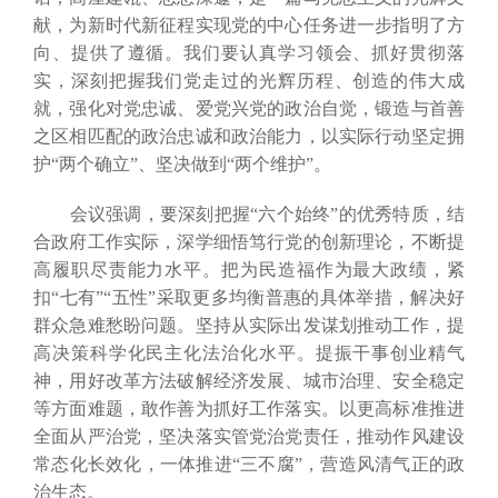
献，为新时代新征程实现党的中心任务进一步指明了方
向、提供了遵循。我们要认真学习领会、抓好贯彻落
实，深刻把握我们党走过的光辉历程、创造的伟大成
就，强化对党忠诚、爱党兴党的政治自觉，锻造与首善
之区相匹配的政治忠诚和政治能力，以实际行动坚定拥
护“两个确立”、坚决做到“两个维护”。
会议强调，要深刻把握“六个始终”的优秀特质，结
合政府工作实际，深学细悟笃行党的创新理论，不断提
高履职尽责能力水平。把为民造福作为最大政绩，紧
扣“七有”“五性”采取更多均衡普惠的具体举措，解决好
群众急难愁盼问题。坚持从实际出发谋划推动工作，提
高决策科学化民主化法治化水平。提振干事创业精气
神，用好改革方法破解经济发展、城市治理、安全稳定
等方面难题，敢作善为抓好工作落实。以更高标准推进
全面从严治党，坚决落实管党治党责任，推动作风建设
常态化长效化，一体推进“三不腐”，营造风清气正的政
治生态。