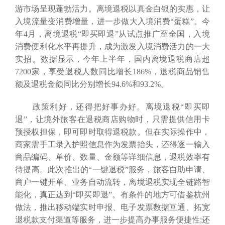
游市场呈现蓬勃活力。离境退税以真金白银的实惠，让
入境流量变消费增量，进一步做大入境消费“蛋糕”。今
年4月，离境退税“即买即退”从试点推广至全国，入境
消费便利化水平再提升，成为激发入境消费活力的一大
实招。数据显示，今年上半年，国内离境退税商店超
7200家，享受退税人数同比增长186%，退税商品销售
额及退税金额同比分别增长94.6%和93.2%。
政策利好，还得把好事办好。离境退税“即买即
退”，让境外旅客在退税商店购物时，只需提供信用卡
预授权担保，即可即时取得退税款。但在实际操作中，
商家需手工录入护照信息作为发票抬头，还得逐一输入
商品编码、单价、数量、金额等详细信息，退税效率有
待提高。此次推出的“一键退税”服务，旅客自助申请、
商户一键开单、业务自动流转，离境退税实现全链路智
能化，真正达到“即买即退”。有条件的地方可借鉴杭州
做法，推出移动端实时申报、电子发票数据互通、拓宽
退税款支付渠道等服务，进一步提高办事服务便捷性;还