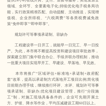
提供24小时在线开具、交付、查验等服务，实现发票全
领域、全环节、全要素电子化;持续优化电子税务局功
能，实行政策精准匹配、自动提醒、主动推送，实现增
值税、企业所得税、“六税两费”等各类税费减免政
策“免申即享”“即申即享”。
规划许可等事项承诺制、容缺办
工程建设早一日开工，就能早一日完工、早一日投
产。为此，本市将不断提高投资和建设项目审批效率，
探索建立部门集中联合办公、手续并联办理机制，推动
一批重大项目实现早开工、早建设、早落地、早见效。
本市将推广“区域评估+标准地+承诺制+政府配
套”改革，提高以承诺制方式落地开工项目比例;简化项
目前期办理手续，继续推行环评、水评、规划许可等事
项承诺制、容缺办;优化项目建设管理，推行“分段施
工”制，对施工现场具备条件的，企业可先期开展土
方、护坡、降水等作业，平均压减建设工期60日以上。