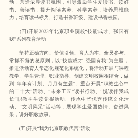
动，营造浓厚读书氛围，引导激励学生爱读书、读好
书、善读书，提升阅读素养、科学素养，培养思维能
力，培育读书标兵、打造书香班级、建设书香校园。
(四)开展2023年北京职业院校“技能成才、强国有
我”系列教育活动
坚持正确方向、价值引领、育人为本、全员参与、
常抓不懈的总原则，以“技能成才 强国有我”为主题，
推进活动育人常态化规范化系统化，将活动开展与课程
教学、学生管理、职业指导、创建文明校园相结合，做
到“年年有计划、月月有主题”。重点开展“职教生心中
的二十大”活动、“未来工匠”读书行动、“悦读伴我成
长”职教学生读党报活动、传承中华优秀传统文化活
动、“文明风采”活动等，展现学生爱国热情、奋进风
采，讲好职教故事。
(五)开展“我为北京职教代言”活动