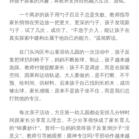
持孩子探索的兴趣，将教养支持自然融入生活、游戏。
一个两岁的孩子用勺子舀豆子总是失败。教师指导
家长悄悄在旁边放一把更大、更深的勺子。孩子发现新
勺子，试了几次，成功了。“不急于介入，能让孩子在
真实探索中建构出属于他自己的能力。”温旭辉说。
在门头沟区半山童语幼儿园的一次活动中，孩子反
复把球扔到椅子下，妈妈不断捡球、制止，孩子越来越
急躁。教师付饶提醒家长：孩子不是调皮，而是在探索
空间、因果和运动轨迹。大人要做的，是不打断、不干
预、给时间、供材料。后来孩子自己找到长积木，成功
够出球。家长感慨：原来不是孩子坐不住，而是我们总
打扰他的专注。
每次亲子活动，方庄第一幼儿园都会安排几分钟时
间跟家长分享育儿理念。不少分享很快成了家长育儿
的“锦囊妙计”。曾经一位妈妈觉得孩子反复倒沙子“没
意义”。教师引导她观察：眼神专注吗?手部动作越来越