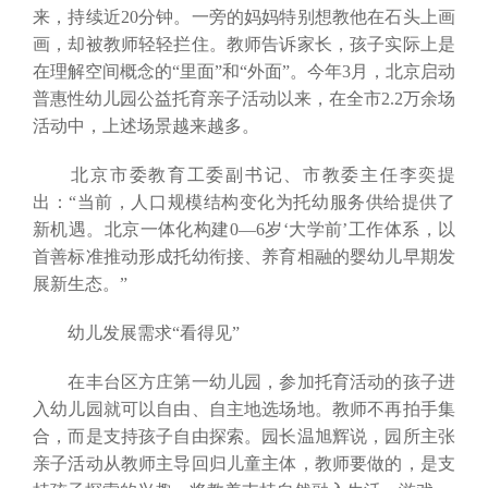
来，持续近20分钟。一旁的妈妈特别想教他在石头上画
画，却被教师轻轻拦住。教师告诉家长，孩子实际上是
在理解空间概念的“里面”和“外面”。今年3月，北京启动
普惠性幼儿园公益托育亲子活动以来，在全市2.2万余场
活动中，上述场景越来越多。
北京市委教育工委副书记、市教委主任李奕提
出：“当前，人口规模结构变化为托幼服务供给提供了
新机遇。北京一体化构建0—6岁‘大学前’工作体系，以
首善标准推动形成托幼衔接、养育相融的婴幼儿早期发
展新生态。”
幼儿发展需求“看得见”
在丰台区方庄第一幼儿园，参加托育活动的孩子进
入幼儿园就可以自由、自主地选场地。教师不再拍手集
合，而是支持孩子自由探索。园长温旭辉说，园所主张
亲子活动从教师主导回归儿童主体，教师要做的，是支