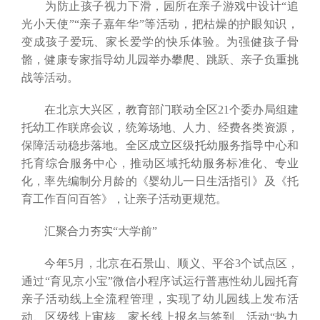
为防止孩子视力下滑，园所在亲子游戏中设计“追
光小天使”“亲子嘉年华”等活动，把枯燥的护眼知识，
变成孩子爱玩、家长爱学的快乐体验。为强健孩子骨
骼，健康专家指导幼儿园举办攀爬、跳跃、亲子负重挑
战等活动。
在北京大兴区，教育部门联动全区21个委办局组建
托幼工作联席会议，统筹场地、人力、经费各类资源，
保障活动稳步落地。全区成立区级托幼服务指导中心和
托育综合服务中心，推动区域托幼服务标准化、专业
化，率先编制分月龄的《婴幼儿一日生活指引》及《托
育工作百问百答》，让亲子活动更规范。
汇聚合力夯实“大学前”
今年5月，北京在石景山、顺义、平谷3个试点区，
通过“育见京小宝”微信小程序试运行普惠性幼儿园托育
亲子活动线上全流程管理，实现了幼儿园线上发布活
动、区级线上审核、家长线上报名与签到、活动“热力