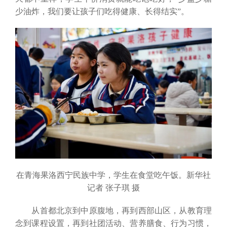
少油炸，我们要让孩子们吃得健康、长得结实”。
在青海果洛西宁民族中学，学生在食堂吃午饭。新华社
记者 张子琪 摄
从首都北京到中原腹地，再到西部山区，从教育理
念到课程设置，再到社团活动、营养膳食、行为习惯，