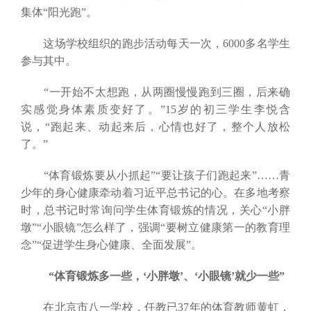
集体“阳光跑”。
这场学校组织的跑步活动每天一次，6000多名学生
参与其中。
“一开始不太想跑，从两圈慢慢跑到三圈，后来确
实感觉身体素质变好了。”15岁的初三学生李悦含
说，“跑起来、动起来后，心情也好了，整个人放松
了。”
“体育锻炼要从小抓起”“要让孩子们跑起来”……青
少年的身心健康牵动着习近平总书记的心。在多地考察
时，总书记时常询问学生体育锻炼的情况，关心“小胖
墩”“小眼镜”怎么样了，强调“要树立健康第一的教育理
念”“促进学生身心健康、全面发展”。
“体育锻炼多一些，‘小胖墩’、‘小眼镜’就少一些”
在北京市八一学校，任教已37年的体育教师黄虹，