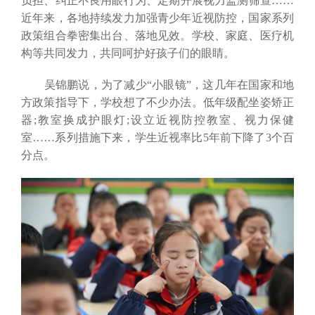
负担、纠正不良用眼行为、定期开展视力监测筛查……
近年来，各地持续发力加强青少年近视防控，国家系列
政策组合拳密集出台、落地见效。学校、家庭、医疗机
构等共同发力，共同呵护好孩子们的眼睛。
吴锦鹏说，为了减少“小眼镜”，这几年在国家和地
方政策指导下，学校想了不少办法。低年级配坐姿矫正
器;教室换成护眼灯;设立近视防控教室、视力保健
室……系列措施下来，学生近视率比5年前下降了3个百
分点。