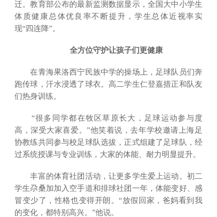
迁。教育部公布的最新监测数据显示，全国大中小学生
体质健康总体优良率不断提升，学生总体近视率实
现“四连降”。
全方位守护让孩子们更健康
在青海果洛西宁民族中学的操场上，足球队员们奔
跑传球，汗水浸透了球衣。高二学生仁登嘉措正和队友
们热身训练。
“很多同学都在牧区草原长大，足球运动参与度
高，深受大家喜爱。”他笑着说，去年学校邀请上海足
协教练共同参与校足球队选拔，正式组建了足球队，经
过系统授课与专业训练，大家的体能、耐力明显提升。
丰富的体育社团活动，让更多学生爱上运动。初二
学生尕桑加加入空手道和排球社团一年，体能变好、感
冒变少了，性格也变得开朗。“放假回家，爸妈看到我
的变化，都特别高兴。”他说。