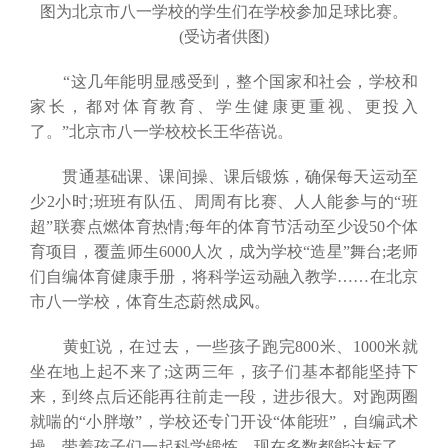
图为北京市八一学校的学生们在学校参加足球比赛。
(受访者供图)
“这几年能明显感受到，整个国家和社会，学校和
家长，都对体育教育、学生健康更重视、更投入
了。”北京市八一学校校长王华蓓说。
贯通基础课、课间操、课后锻炼，确保每天运动至
少2小时;班班有队伍、周周有比赛、人人能参与的“班
超”联赛点燃体育热情;每年的体育节活动至少设50个体
育项目，覆盖师生6000人次，成为学校“造星”舞台;老师
们自编体育健康手册，将科学运动融入教学……在北京
市八一学校，体育生态蔚然成风。
黄虹说，在过去，一些孩子跑完800米、1000米就
坐在地上起不来了;这两三年，孩子们基本都能坚持下
来，到终点后还能再往前走一段，进步很大。对跑两圈
就喘的“小胖墩”，学校还专门开设“体能班”，自编武术
操，带着孩子们一起科学锻炼，现在多数都能达标了。