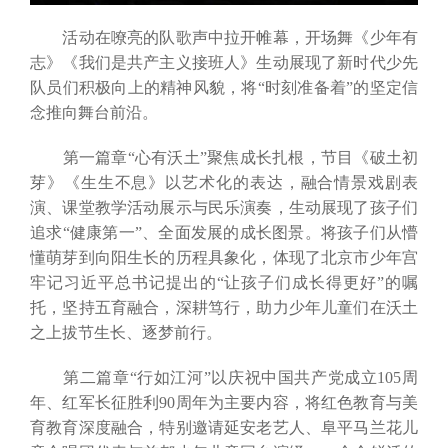
活动在嘹亮的队歌声中拉开帷幕，开场舞《少年有
志》《我们是共产主义接班人》生动展现了新时代少先
队员们积极向上的精神风貌，将“时刻准备着”的坚定信
念推向舞台前沿。
第一篇章“心有沃土”聚焦成长扎根，节目《破土初
芽》《生生不息》以艺术化的表达，融合情景戏剧表
演、课堂教学活动展示与民乐演奏，生动展现了孩子们
追求“健康第一”、全面发展的成长图景。将孩子们从懵
懂萌芽到向阳生长的历程具象化，体现了北京市少年宫
牢记习近平总书记提出的“让孩子们成长得更好”的嘱
托，坚持五育融合，深耕笃行，助力少年儿童们在沃土
之上拔节生长、逐梦前行。
第二篇章“行如江河”以庆祝中国共产党成立105周
年、红军长征胜利90周年为主要内容，将红色教育与美
育教育深度融合，特别邀请延安老艺人、阜平马兰花儿