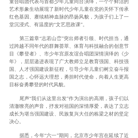
童合唱团代表与首都少年儿童同台演绎，一个个鲜活的
艺术形象生动展现了新时代少年儿童在党的关怀下传承
红色基因、赓续精神血脉的昂扬风貌，为孩子们上了一
堂沉浸式、有温度的“文艺思政课”。
第三篇章“志若山峦”突出师者引领、时代担当，通
过跨越不同年代的群舞荟萃、体育与科技融合的创意节
目《攀登者》、市少年宫原友谊合唱团深情演绎的《少
年》，层层递进表现了广大教师立足教育强国、科技强
国、人才强国建设新征程，引导少年儿童们树立奋斗报
国之志，心怀远大理想，勇担时代使命，向着人生更高
目标奋勇攀登的时代风貌。
尾声“我们从这里出发”作为演出的高潮，孩子们以
清澈嘹亮的声音，抒发对祖国的深情厚爱，表达了立志
成长为堪当强国建设、民族复兴大任的栋梁之材的坚定
决心。
据悉，今年“六一”期间，北京市少年宫在延续了近