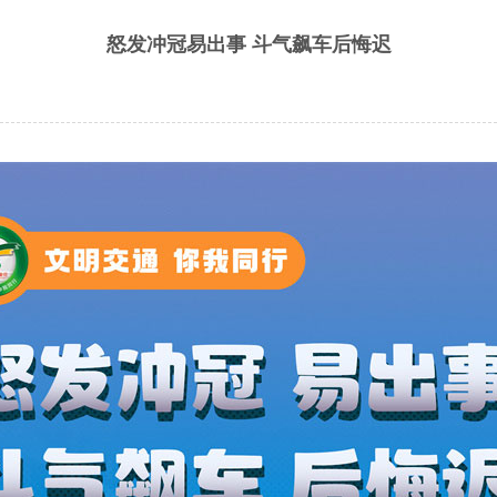
怒发冲冠易出事 斗气飙车后悔迟