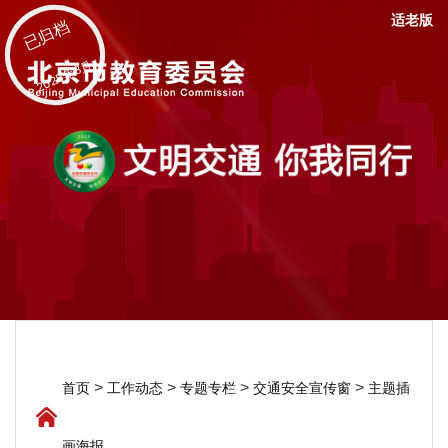
适老版
已归档
2025年8月
>
>
>
>
首页
工作动态
专题专栏
交通安全宣传窗
主题插
画海报