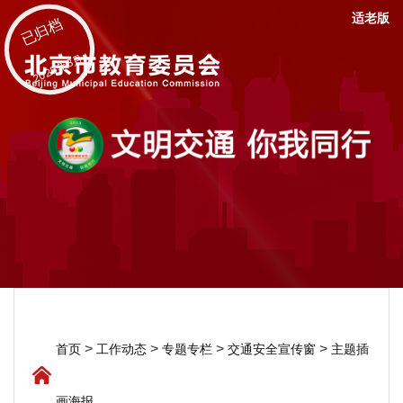
适老版
已归档
2025年8月
>
>
>
>
首页
工作动态
专题专栏
交通安全宣传窗
主题插
画海报