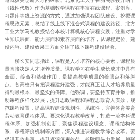
造就拔尖创新人才的经验。北京化工大学崔丽鸿教授介绍了
《线性代数》作为基础数学课程在丰富在线课程、案例库、
习题库等线上资源的方式，通过加强课程团队建设、挖掘课
程思政元素，总结了线上线下混合式课程的建设路径。北方
工业大学马礼教授结合本校计算机核心课程实践，注重对学
生知识层面、能力层面和素养层面的培养，从课程定位、建
设内容、建设效果三方面介绍了线下课程建设经验。
柳长安同志指出，课程是人才培养的核心要素，课程质
量直接决定人才培养质量。课程学习在学生成长成才中具有
全面、综合和基础作用，是提高教学质量的着眼点和落脚
点。各高校只有把课程建好建强，才能真正让人才培养质量
得到最根本、最坚实的保障。他强调，要坚持五育并举，推
动课程多样化发展，提升思政课程和课程思政育人实效，规
范课程设置，提高课程建设规划性、系统性，完善体育美育
劳动教育课程体系。要深化课程教学改革，打造一流本科课
程体系。加强机制创新，聚焦课程建设理念、课程结构体
系、课程评价机制等方面，深入推进课程教学综合改革。要
促进开放共享，提升资源使用效益。校际间借力发展，加强