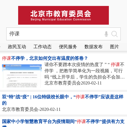
务
政民互动
工作动态
便民服务
数据发布
图片
停课
不停学，北京如何交出有温度的答卷？
请你不要蹭本次疫情的热度了 ” “
停课
不
停学 ，把教学简单化为一段视频，可行
吗 “线上开学后，学生的负担会不会加
北京市教育委员会2020-02-11
重，视力会不会受影响 ” “莫把
停课
不停
学 的好经念歪 ” 刚刚...
双“特”战“疫” | 16位特级校长眼中，“
停课
不停学”应该是这样
的
北京市教育委员会-2020-02-11
国家中小学智慧教育平台为疫情期间“
停课
不停学”提供有力支