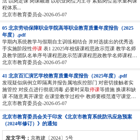
法 以岗定课 岗课融通 以职业岗位为主导 紧贴岗位需求重构课
程体系...
北京市教育委员会-2026-05-07
05 北京劳动保障职业学院高等职业教育质量年度报告（2025
年度）.pdf
学期内系统教学与假期自主训练相结合 并对选拔出的优秀选
手实施阶段性
停课
表1 22025年校级课程思政示范课 教学名师
及教学团队名单序号课程思政示范课课程思政教学名师课程思
政教学团队...
北京市教育委员会-2026-05-07
41 北京百汇演艺学校教育质量年度报告（2025年度）.pdf
发现疑似病例立即隔离并报告属地疾控部门 对密切接触者实
施管控 对疫点进行彻底消毒 必要时采取
停课
等措施 换课和缺
课 不随意离开课堂 在课堂教学过程中 教师要模范遵守课堂规
范...
北京市教育委员会-2026-05-07
北京市教育委员会关于印发《北京市教育系统防汛应急预案
（2024年修订）》的通知
发文字号：
京教建〔2024〕5号