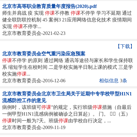
北京市高等职业教育质量年度报告(2020).pdf
师生并肩战 疫 实现
停课
不停教
停课
不停学 学习不延期 通过
健全联防联控机制 45 案例3 21应用网络信息化技术 疫情期间
实现
停课
不停学...
北京市教育委员会-2021-02-23
【下载】
北京市教育委员会空气重污染应急预案
停课
不停学 的原则 通过网络 通讯等途径与家长和学生保持联
系 缩短学生在校时间 二是学校实施半日制上课的模式 三是学
校实施
停课
...
北京市教育委员会-2016-12-06
相似信息
3
条
北京市教育委员会北京市卫生局关于近期中专学校甲型H1N1
流感防控工作的意见
病例时，该班级可
停课
”的规定，实行班级
停课
措施（自最后
一例甲型H1N1流感病例被确诊之日算起）。 门。 （五）
停课
时间一般为7天。班级
停课
由学校自行决定，...
北京市教育委员会-2009-11-19