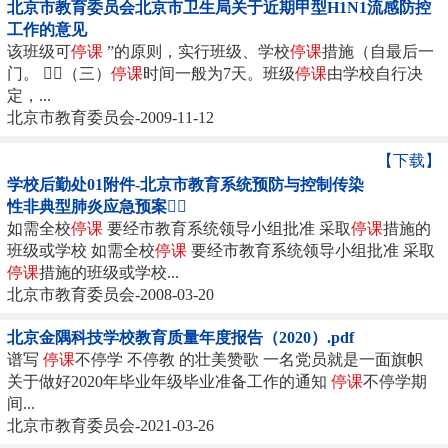
北京市教育委员会北京市卫生局关于近期甲型H1N1流感防控
工作的意见
该班级可
停课
”的原则，实行班级、学校
停课
措施（自最后一
门。 （三）
停课
时间一般为7天。班级
停课
由学校自行决
定，...
北京市教育委员会-2009-11-12
【下载】
学校后勤处01附件-北京市教育系统预防与控制传染
性非典型肺炎应急预案
如需全校
停课
要经市教育系统领导小组批准 采取
停课
措施的
班级或学校 如需全校
停课
要经市教育系统领导小组批准 采取
停课
措施的班级或学校...
北京市教育委员会-2008-03-20
北京金隅科技学校教育质量年度报告（2020）.pdf
谱写
停课
不停学 不停教 的壮美赞歌 一名党员就是一面旗帜
关于做好2020年毕业年级毕业准备工作的通知
停课
不停学期
间...
北京市教育委员会-2021-03-26