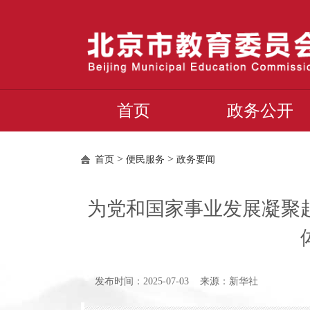
首页
政务公开
>
>
首页
便民服务
政务要闻
为党和国家事业发展凝聚
发布时间：2025-07-03 来源：新华社