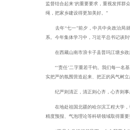
监督结合起来’的重要要求，重视发挥群
绳，把家乡建设得更加美好。”
去年“七一”前夕，中共中央政治局就
系。今年集体学习中，习近平总书记谈到
在西藏山南市浪卡子县普玛江塘乡政府
“‘责任’二字重若千钧。我们每一名基
实把严的氛围营造起来、把正的风气树立
纪严则清正，清正则心齐，心齐则事
在地处祖国北疆的哈尔滨工程大学，学校
精度预报、气泡理论等科研领域取得重要