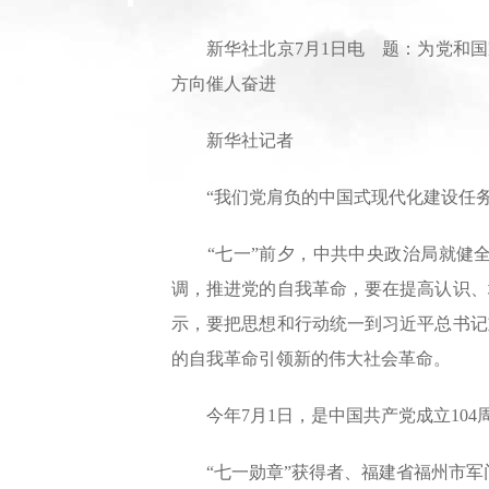
新华社北京7月1日电 题：为党和国
方向催人奋进
新华社记者
“我们党肩负的中国式现代化建设任务
“七一”前夕，中共中央政治局就健全
调，推进党的自我革命，要在提高认识、
示，要把思想和行动统一到习近平总书记
的自我革命引领新的伟大社会革命。
今年7月1日，是中国共产党成立104
“七一勋章”获得者、福建省福州市军门