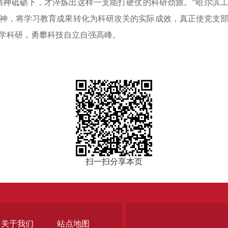
神砥砺下，才淬炼出这样一支能打硬仗的科研劲旅。”哈尔滨工
神，将学习教育成果转化为科研攻关的实际成效，真正使党支
学科研，勇攀科技自立自强高峰。
扫一扫分享本页
关于我们
站点地图