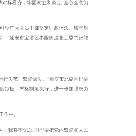
对标看齐，牢固树立和坚定“全心全意为
引导广大党员干部坚定理想信念、铸牢对
定。”延安市宝塔区枣园街道党工委书记祁
运行失范、监督缺失。”重庆市北碚区纪委
制度短板，严格制度执行，进一步加强权力
工作中。
人，我将牢记总书记‘要把党内监督和人民