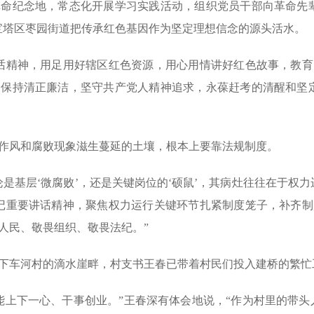
纪念地，常态化开展学习实践活动，组织党员干部向革命先辈
宝塔区枣园街道把传承红色基因作为坚定理想信念的源头活水。
精神，用足用好辖区红色资源，用心用情讲好红色故事，教育
保持清正廉洁，坚守共产党人精神追求，永葆赶考的清醒和坚
风和腐败现象滋生蔓延的土壤，根本上要靠法规制度。
基层‘微腐败’，还是关键岗位的‘硕鼠’，其病灶往往在于权力
记重要讲话精神，聚焦权力运行关键环节扎紧制度笼子，补齐
人民、敬畏组织、敬畏法纪。”
车河村的滴水崖畔，村支书王春已带着村民们投入建桥的繁忙
下一心、干事创业。”王春深有体会地说，“作为村里的带头