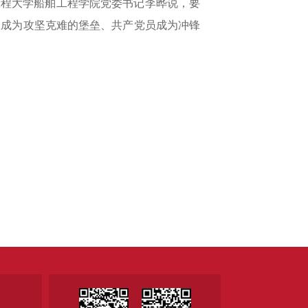
程大学船舶工程学院党委书记李晔说，要
部成为攻坚克难的堡垒、共产党员成为冲锋