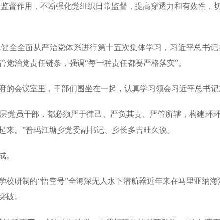
众监督作用，不断强化党组织日常监督，提高穿透力和有效性，
健全全面从严治党体系进行第十五次集体学习，习近平总书记
管党治党责任链条，强调“每一种责任都要严格落实”。
的会议室里，干部们围坐在一起，认真学习领会习近平总书记
层党员干部，都必须严于律己、严负其责、严管所辖，构建环
起来。”普玛江塘乡党委副书记、乡长多吉旺久说。
成。
研制的“悟空号”全海深无人水下潜航器近年来在马里亚纳海
突破。