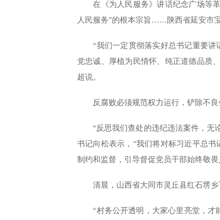
在《为人民服务》讲话纪念广场等革命
人民服务”的根本宗旨……陕西省延安市
“我们一定贯彻落实好总书记重要讲话
党忠诚、厚植为民情怀、纯正道德品质、
超说。
反腐败必须规范权力运行，铲除不良作
“反思我们查处的违纪违法案件，无论是
书记向松表示，“我们将对标习近平总书
制约和监督，引导督促党员干部始终敬畏
清晨，山西省大同市灵丘县红石塄乡下
“村务公开透明，大家心里亮堂，才能上