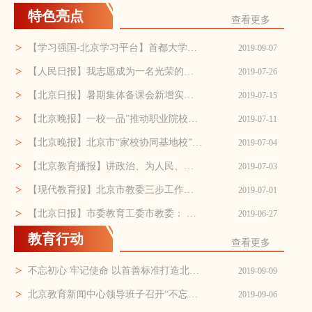
特色亮点
查看更多
>
【学习强国-北京学习平台】首都大学生诵读青春诗歌...
2019-09-07
>
【人民日报】我志愿成为一名光荣的北京高校思想政...
2019-07-26
>
【北京日报】暑期集体备课会新增实践环节，看北京...
2019-07-15
>
【北京晚报】一校一品”推动职业院校德育建设和德...
2019-07-11
>
【北京晚报】北京市“家校协同基地校”超100所
2019-07-04
>
【北京教育播报】讲政治、为人民、立潮头、作表率...
2019-07-03
>
【现代教育报】北京市教委三步工作法提升“接诉即...
2019-07-01
>
【北京日报】市委教育工委市教委： 明确师德“负面...
2019-06-27
教育行动
查看更多
>
不忘初心 牢记使命 以首善标准打造北京教育援助的绿水青山——市教委结合“不忘初心、牢记使命”主题教育开展教育扶贫系列调研活动
2019-09-09
>
北京教育新闻中心领导班子召开“不忘初心、牢记使命”专题民主生活会
2019-09-06