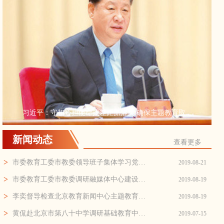
习近平：守初心担使命找差距抓落实 确保主题教育取...
新闻动态
查看更多
>
市委教育工委市教委领导班子集体学习党史、新中国史
2019-08-21
>
市委教育工委市教委调研融媒体中心建设，抓好整改落实
2019-08-19
>
李奕督导检查北京教育新闻中心主题教育对照党章党...
2019-08-19
>
黄侃赴北京市第八十中学调研基础教育中外人文交流工作
2019-07-15